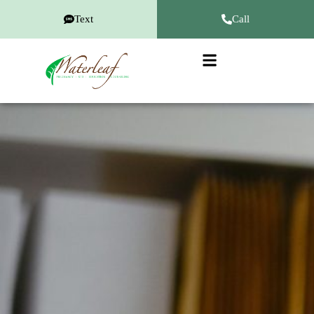
Text
Call