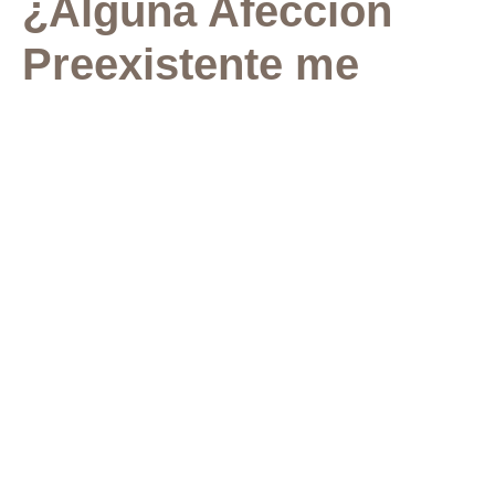
¿Alguna Afección
Preexistente me
Impide Realizar un
Aborto en Casa con
Medicación?
Las mujeres con ciertas afecciones preexistentes tienen
contraindicado el uso de la píldora abortiva. Estas
afecciones preexistentes se denominan en ocasiones
“contraindicaciones”. La
Clínica Mayo enumera mas de
200 medicamentos
(haga clic para verlos) que pueden
presentar interacciones con la píldora abortiva. Es
fundamental informar a un profesional de la salud sobre
cualquier medicamento que esté tomando o cualquier
condición médica que tenga antes de obtener la píldora