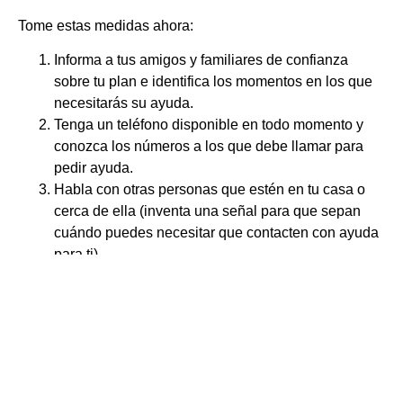
Tome estas medidas ahora:
Informa a tus amigos y familiares de confianza
sobre tu plan e identifica los momentos en los que
necesitarás su ayuda.
Tenga un teléfono disponible en todo momento y
conozca los números a los que debe llamar para
pedir ayuda.
Habla con otras personas que estén en tu casa o
cerca de ella (inventa una señal para que sepan
cuándo puedes necesitar que contacten con ayuda
para ti).
Prepárate para evitar a tu pareja si se produce una
situación amenazadora. Piense en varias razones
para salir de casa: cosas que hace en un día
normal, como ir a la compra, quedarse más tiempo
en el trabajo o salir con un amigo.
Piensa qué harás si tu pareja se entera de tu plan