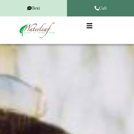
Text
Call