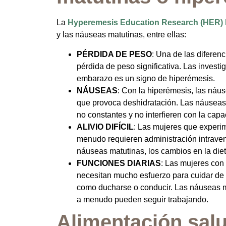
La
Hyperemesis Education Research (HER)
y las náuseas matutinas, entre ellas:
PÉRDIDA DE PESO
: Una de las diferen
pérdida de peso significativa. Las invest
embarazo es un signo de hiperémesis.
NÁUSEAS
: Con la hiperémesis, las náu
que provoca deshidratación. Las náuseas 
no constantes y no interfieren con la capa
ALIVIO DIFÍCIL
: Las mujeres que experim
menudo requieren administración intraven
náuseas matutinas, los cambios en la dieta 
FUNCIONES DIARIAS
: Las mujeres con
necesitan mucho esfuerzo para cuidar de s
como ducharse o conducir. Las náuseas mat
a menudo pueden seguir trabajando.
Alimentación salu