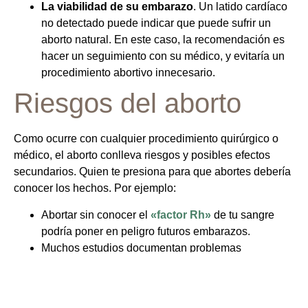
La viabilidad de su embarazo
. Un latido cardíaco
no detectado puede indicar que puede sufrir un
aborto natural. En este caso, la recomendación es
hacer un seguimiento con su médico, y evitaría un
procedimiento abortivo innecesario.
Riesgos del aborto
Como ocurre con cualquier procedimiento quirúrgico o
médico, el aborto conlleva riesgos y posibles efectos
secundarios. Quien te presiona para que abortes debería
conocer los hechos. Por ejemplo:
Abortar sin conocer el
«factor Rh»
de tu sangre
podría poner en peligro futuros embarazos.
Muchos estudios documentan problemas
psicológicos
tras el aborto, incluido el duelo de las
parejas masculinas
incluso muchos años
después. Un
estudio
afirma que la presión para